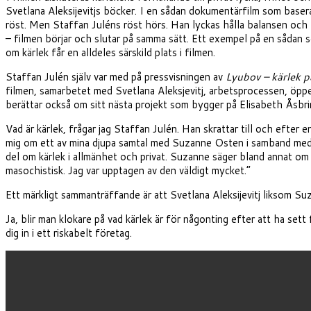
Svetlana Aleksijevitjs böcker. I en sådan dokumentärfilm som basera
röst. Men Staffan Juléns röst hörs. Han lyckas hålla balansen och 
– filmen börjar och slutar på samma sätt. Ett exempel på en sådan s
om kärlek får en alldeles särskild plats i filmen.
Staffan Julén själv var med på pressvisningen av
Lyubov – kärlek p
filmen, samarbetet med Svetlana Aleksjevitj, arbetsprocessen, öppen
berättar också om sitt nästa projekt som bygger på Elisabeth Åsbr
Vad är kärlek, frågar jag Staffan Julén. Han skrattar till och efter 
mig om ett av mina djupa samtal med Suzanne Osten i samband med 
del om kärlek i allmänhet och privat. Suzanne säger bland annat om si
masochistisk. Jag var upptagen av den väldigt mycket.”
Ett märkligt sammanträffande är att Svetlana Aleksijevitj liksom Su
Ja, blir man klokare på vad kärlek är för någonting efter att ha sett 
dig in i ett riskabelt företag.