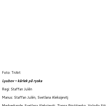
Foto: TriArt
Lyubov – kärlek på ryska
Regi: Staffan Julén
Manus: Staffan Julén, Svetlana Aleksijevitj
Medverkande: Svetlana Aleksijevitj, Zjanna Pristitjenko, Volodja Sjtjel