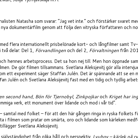
rnalisten Natasha som svarar: ”Jag vet inte.” och förstärker svaret m
 nya dokumentärfilm genom att följa den vitryska författaren och nob
ed flera internationellt prisbelönade kort- och långfilmer samt Tv
i två delar: Del 1,
Förvandlingen
och del 2,
Förvaltningen
från 20
 och hennes arbetsprocess. Det sa hon nej till. Men hon öppnade samt
filmen. De gör filmen tillsammans. Svetlana Aleksjevitj gör alla inter
 som ett experiment säger Staffan Julén. Det är spännande att se en ma
an Julén och Svetlana Aleksijevitj fast med en tidig och tydlig arbet
en second hand
,
Bön för Tjernobyl
,
Zinkpojkar
och
Kriget har ing
ämmiga verk, ett monument över lidande och mod i vår tid”.
 samtal med folket – för att den här gången ringa in ryska folkets för
Leta i filmen som pratar om smärta, oro och lidande som kärleken med
llägger Svetlana Aleksijevitj.
h självständighet från olika håll och perspektiv.
Lyubov – kärlek på r