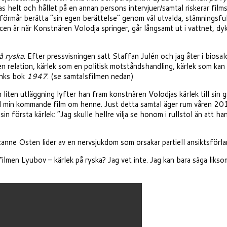
s helt och hållet på en annan persons intervjuer/samtal riskerar film
förmår berätta ”sin egen berättelse” genom väl utvalda, stämningsfu
cen är när Konstnären Volodja springer, går långsamt ut i vattnet, dy
å ryska
. Efter pressvisningen satt Staffan Julén och jag åter i bios
 relation, kärlek som en politisk motståndshandling, kärlek som kan r
inks bok
1947
. (se samtalsfilmen nedan)
en liten utläggning lyfter han fram konstnären Volodjas kärlek till si
min kommande film om henne. Just detta samtal äger rum våren 2015 
n första kärlek: ”Jag skulle hellre vilja se honom i rullstol än att ha
zanne Osten lider av en nervsjukdom som orsakar partiell ansiktsförla
filmen Lyubov – kärlek på ryska? Jag vet inte. Jag kan bara säga liksom