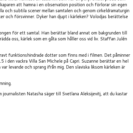
skaparen att hamna i en observation position och förlorar sin egen
lla och subtila scener mellan samtalen och genom cirkeldramaturgin
ker och försvinner. Dyker han djupt i kärleken? Volodjas berättelse
alongen för ett samtal. Han berättar bland annat om bakgrunden till
ädda oss, kärlek som en gåta som håller oss vid liv. Staffan Julén
n gravt funktionshindrade dotter som finns med i filmen. Det påminner
i den vackra Villa San Michele på Capri. Suzanne berättar en hel
n var levande och sprang ifrån mig. Den slaviska liksom kärleken är
mning.
 journalisten Natasha säger till Svetlana Aleksijevitj, att du kastar