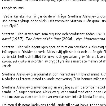
Längd: 89 min
”Vad är kärlek? Hur fångar du den?” frågar Svetlana Aleksijevitj jou
upp detta flyktiga ögonblick? Det försöker Staffan Julén göra i sin
som flytt”.
Staffan Julén är verksam som regissör och producent sedan 1983 m
navel
(1987), T
he Prize of the Pole
(2006),
Nya Moderaterna
Staffan Julén ville egentligen göra en film om Svetlana Aleksjevitj
två separata fristående verk. Aleksjevitj gör sin bok och Julén gör 
Julén står helt och hållet för urval och gestaltning av filmen. Lite
kärlek på ryska
är skörden av drygt fyra års samarbete mellan Staff
kärlek.
Svetlana Aleksijevitj är journalist och författare till bland annat
Tid
Nobelpris i litteratur med följande motivering: ”För hennes mångst
Svetlana Aleksijevitj använder sig än en gång av sin berömda metod –
samhälle”, säger Svetlana Aleksijevitj i ett samtal med etnologen 
med massor av rum som behöver nycklar som inte är kända för oss, ti
I filmen diskuteras kärlekens förhållande till privat lycka, frihet oc