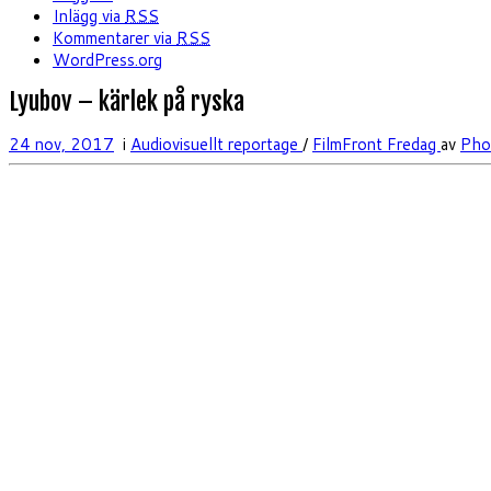
Inlägg via
RSS
Kommentarer via
RSS
WordPress.org
Lyubov – kärlek på ryska
24 nov, 2017
i
Audiovisuellt reportage
/
FilmFront Fredag
av
Pho