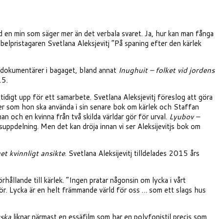
ed en min som säger mer än det verbala svaret. Ja, hur kan man fånga
elpristagaren Svetlana Aleksjevitj ”På spaning efter den kärlek
-dokumentärer i bagaget, bland annat
Inughuit – folket vid jordens
15.
idigt upp för ett samarbete. Svetlana Aleksjevitj föreslog att göra
vjuer som hon ska använda i sin senare bok om kärlek och Staffan
n och en kvinna från två skilda världar gör för urval.
Lyubov –
suppdelning. Men det kan dröja innan vi ser Aleksijevitjs bok om
et kvinnligt ansikte
. Svetlana Aleksijevitj tilldelades 2015 års
hållande till kärlek. ”Ingen pratar någonsin om lycka i vårt
för. Lycka är en helt främmande värld för oss … som ett slags hus
yska
liknar närmast en essäfilm som har en polyfonistil precis som