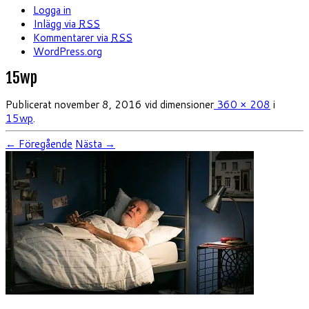
Logga in
Inlägg via
RSS
Kommentarer via
RSS
WordPress.org
15wp
Publicerat
november 8, 2016
vid dimensioner
360 × 208
i
15wp
.
← Föregående
Nästa →