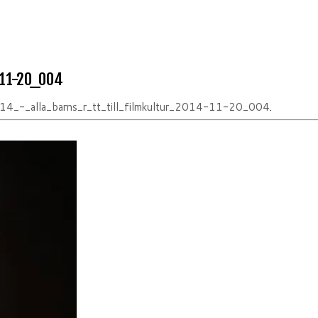
-11-20_004
4_-_alla_barns_r_tt_till_filmkultur_2014-11-20_004
.