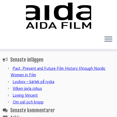
Hem
»
Skärmklipp-båt-Capri4
Sök
efter:
Senaste inläggen
Past, Present and Future Film History through Nordic
Women in Film
Lyubov – kärlek på ryska
Vilken jävla cirkus
Loving Vincent
Om själ och kropp
Senaste kommentarer