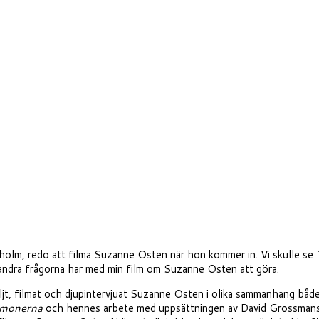
kholm, redo att filma Suzanne Osten när hon kommer in. Vi skulle se
andra frågorna har med min film om Suzanne Osten att göra.
t, filmat och djupintervjuat Suzanne Osten i olika sammanhang både
emonerna
och hennes arbete med uppsättningen av David Grossman