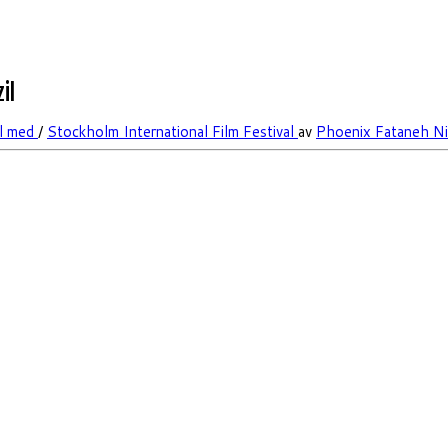
il
al med
/
Stockholm International Film Festival
av
Phoenix Fataneh Ni