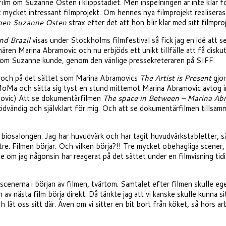
n film om Suzanne Osten i klippstadiet. Men inspelningen är inte klar fö
ket intressant filmprojekt. Om hennes nya filmprojekt realiseras så sku
onen Suzanne Osten
strax efter det att hon blir klar med sitt filmpro
nd Brazil
visas under Stockholms filmfestival så fick jag en idé at
ren Marina Abramovic och nu erbjöds ett unikt tillfälle att få disku
n, som Suzanne kunde, genom den vänlige pressekreteraren på SIFF.
t och på det sättet som Marina Abramovics
The Artist is Present
gjor
Ma och sätta sig tyst en stund mittemot Marina Abramovic avtog in
amovic) Att se dokumentärfilmen
The space in Between – Marina Abr
nödvändig och självklart för mig. Och att se dokumentärfilmen till
i biosalongen. Jag har huvudvärk och har tagit huvudvärkstabletter, s
re. Filmen börjar. Och vilken börja?!! Tre mycket obehagliga scener, ”
nte om jag någonsin har reagerat på det sättet under en filmvisning t
scenerna i början av filmen, tvärtom. Samtalet efter filmen skulle eg
 av nästa film börja direkt. Då tänkte jag att vi kanske skulle kunna 
lät oss sitt där. Även om vi sitter en bit bort från köket, så hörs a