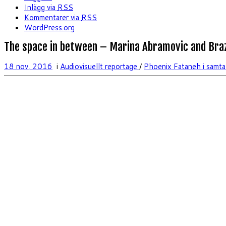
Inlägg via
RSS
Kommentarer via
RSS
WordPress.org
The space in between – Marina Abramovic and Braz
18 nov, 2016
i
Audiovisuellt reportage
/
Phoenix Fataneh i samt