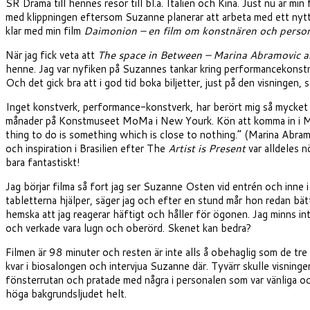
SR Drama till hennes resor till bl.a. Italien och Kina. Just nu är mi
med klippningen eftersom Suzanne planerar att arbeta med ett nytt myc
klar med min film
Daimonion – en film om konstnären och pers
När jag fick veta att
The space in Between – Marina Abramovic a
henne. Jag var nyfiken på Suzannes tankar kring performancekonstnä
Och det gick bra att i god tid boka biljetter, just på den visninge
Inget konstverk, performance-konstverk, har berört mig så mycke
månader på Konstmuseet MoMa i New Yourk. Kön att komma in i Mo
thing to do is something which is close to nothing.” (Marina Abr
och inspiration i Brasilien efter The
Artist is Present
var alldeles 
bara fantastiskt!
Jag börjar filma så fort jag ser Suzanne Osten vid entrén och inne 
tabletterna hjälper, säger jag och efter en stund mår hon redan bätt
hemska att jag reagerar häftigt och håller för ögonen. Jag minns i
och verkade vara lugn och oberörd. Skenet kan bedra?
Filmen är 98 minuter och resten är inte alls å obehaglig som de tre 
kvar i biosalongen och intervjua Suzanne där. Tyvärr skulle visningen
fönsterrutan och pratade med några i personalen som var vänliga och 
höga bakgrundsljudet helt.