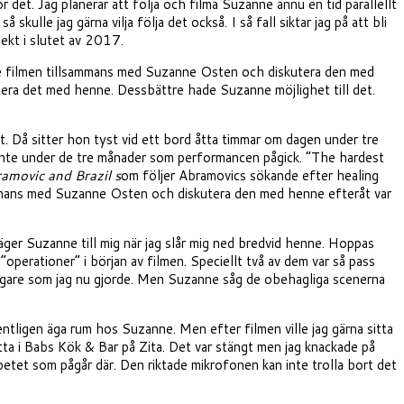
r det. Jag planerar att följa och filma Suzanne ännu en tid parallellt
lle jag gärna vilja följa det också. I så fall siktar jag på att bli
jekt i slutet av 2017.
t se filmen tillsammans med Suzanne Osten och diskutera den med
tera det med henne. Dessbättre hade Suzanne möjlighet till det.
t. Då sitter hon tyst vid ett bord åtta timmar om dagen under tre
te under de tre månader som performancen pågick. ”The hardest
amovic and Brazil s
om följer Abramovics sökande efter healing
sammans med Suzanne Osten och diskutera den med henne efteråt var
äger Suzanne till mig när jag slår mig ned bredvid henne. Hoppas
operationer” i början av filmen. Speciellt två av dem var så pass
idigare som jag nu gjorde. Men Suzanne såg de obehagliga scenerna
entligen äga rum hos Suzanne. Men efter filmen ville jag gärna sitta
sitta i Babs Kök & Bar på Zita. Det var stängt men jag knackade på
rbetet som pågår där. Den riktade mikrofonen kan inte trolla bort det